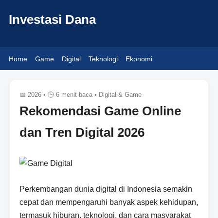
Investasi Dana
Home
Game
Digital
Teknologi
Ekonomi
📅 2026 • 🕒 6 menit baca • Digital & Game
Rekomendasi Game Online
dan Tren Digital 2026
Perkembangan dunia digital di Indonesia semakin
cepat dan mempengaruhi banyak aspek kehidupan,
termasuk hiburan, teknologi, dan cara masyarakat