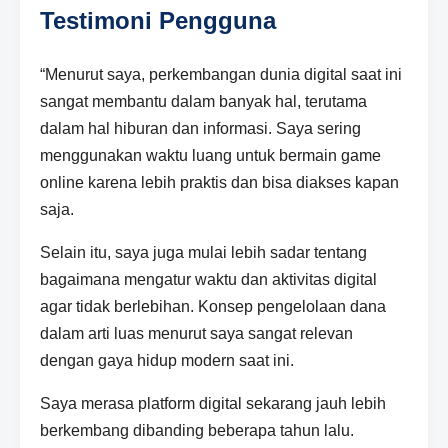
Testimoni Pengguna
“Menurut saya, perkembangan dunia digital saat ini
sangat membantu dalam banyak hal, terutama
dalam hal hiburan dan informasi. Saya sering
menggunakan waktu luang untuk bermain game
online karena lebih praktis dan bisa diakses kapan
saja.
Selain itu, saya juga mulai lebih sadar tentang
bagaimana mengatur waktu dan aktivitas digital
agar tidak berlebihan. Konsep pengelolaan dana
dalam arti luas menurut saya sangat relevan
dengan gaya hidup modern saat ini.
Saya merasa platform digital sekarang jauh lebih
berkembang dibanding beberapa tahun lalu.